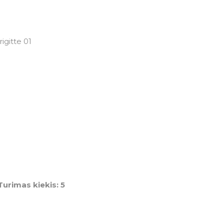
igitte 01
Turimas kiekis: 5