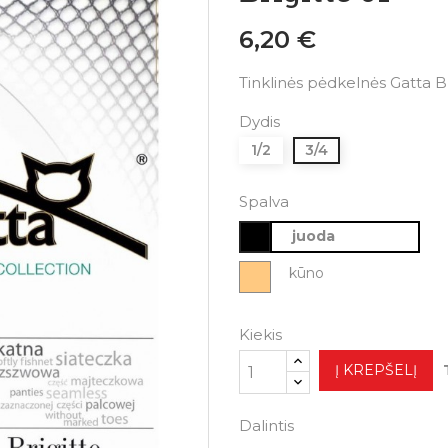
6,20 €
Tinklinės pėdkelnės Gatta Br
Dydis
1/2
3/4
Spalva
juoda
kūno
Kiekis
Į KREPŠELĮ
Dalintis