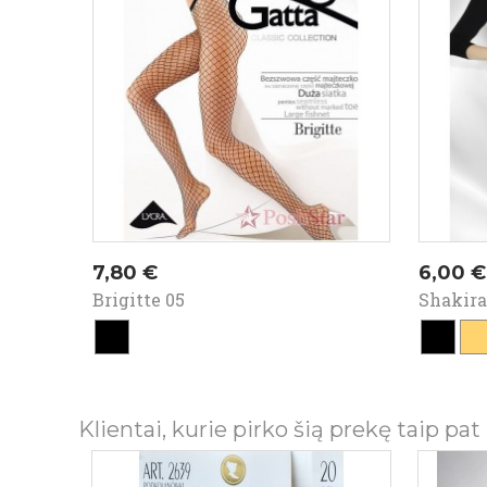
Kaina
Kaina
7,80 €
6,00 €
Brigitte 05
Shakira
juoda
juoda
vis
Klientai, kurie pirko šią prekę taip pat 