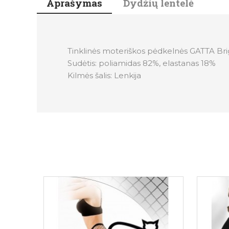
Aprašymas
Dydžių lentelė
Tinklinės moteriškos pėdkelnės GATTA Brigitt
Sudėtis: poliamidas 82%, elastanas 18%
Kilmės šalis: Lenkija