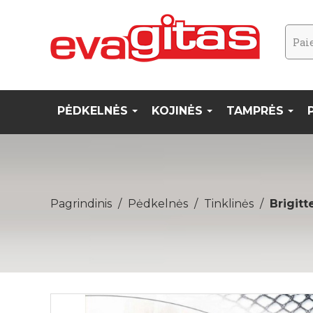
PĖDKELNĖS
KOJINĖS
TAMPRĖS
Pagrindinis
Pėdkelnės
Tinklinės
Brigitt