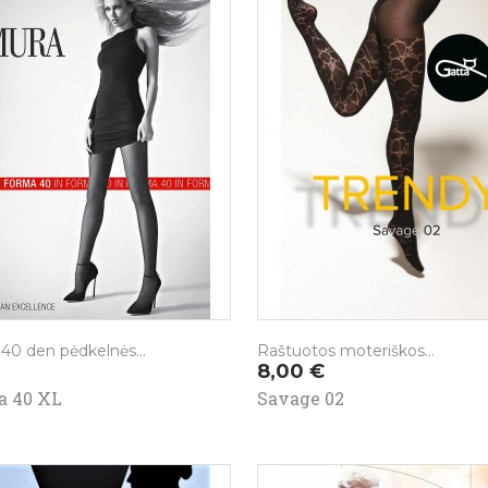
 40 den pėdkelnės...
Raštuotos moteriškos...
Kaina
8,00 €
a 40 XL
Savage 02