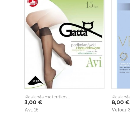
Klasikinės moteriškos...
Klasikinės.
Kaina
Kaina
3,00 €
8,00 €
Avi 15
Velour 