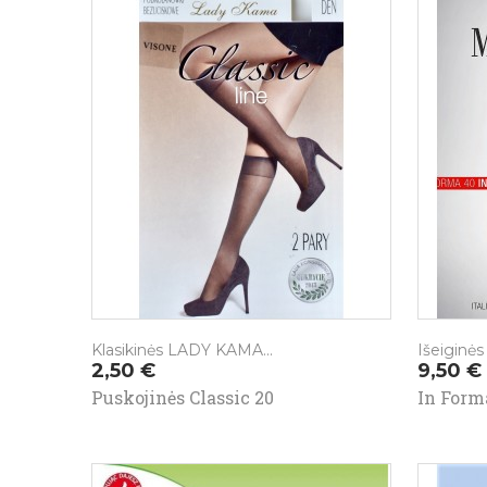
Klasikinės LADY KAMA...
Išeiginės
Kaina
Kaina
2,50 €
9,50 €
Puskojinės Classic 20
In Form