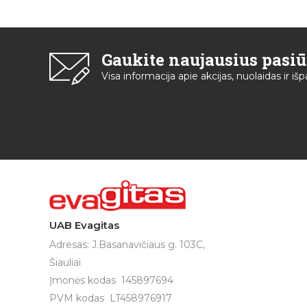
Gaukite naujausius pasi
Visa informacija apie akcijas, nuolaidas ir i
UAB Evagitas
Adresas: J.Basanavičiaus g. 103C,
Šiauliai
Įmonės kodas 145897694
PVM kodas LT458976917