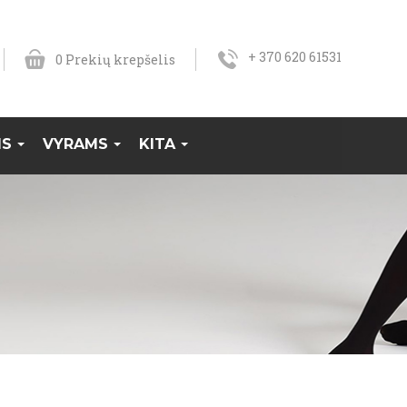
+ 370 620 61531
0
Prekių krepšelis
MS
VYRAMS
KITA