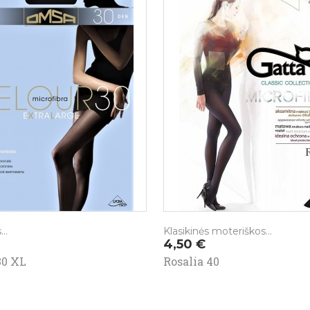
..
Klasikinės moteriškos...
Kaina
4,50 €
30 XL
Rosalia 40