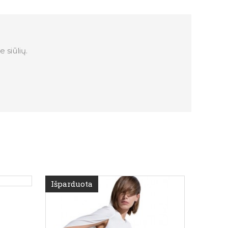
 siūlių.
Išparduota