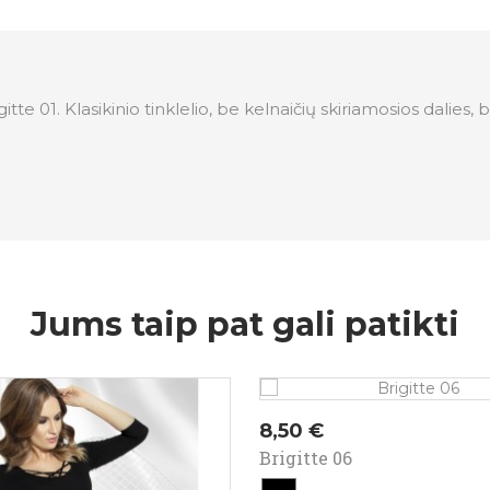
e 01. Klasikinio tinklelio, be kelnaičių skiriamosios dalies, be
Jums taip pat gali patikti
Kaina
8,50 €
Brigitte 06
juoda