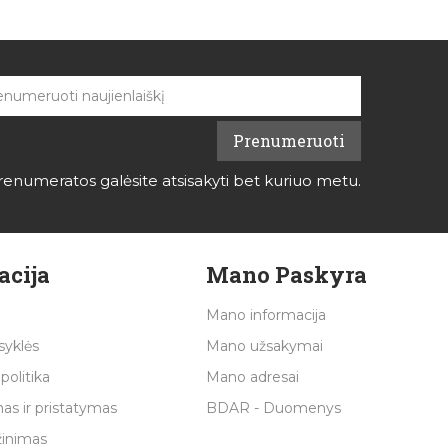
renumeratos galėsite atsisakyti bet kuriuo metu.
acija
Mano Paskyra
Mano informacija
syklės
Mano užsakymai
politika
Mano adresai
as ir pristatymas
BDAR - Duomenys
žinimas