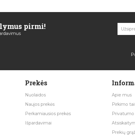
ūlymus pirmi!
špardavimus
P
Prekės
Inform
Nuolaidos
Apie mus
Naujos prekės
Pirkimo tai
Perkamiausios prekės
Privatumo 
Išpardavimai
Atsiskaitym
Prekių grą