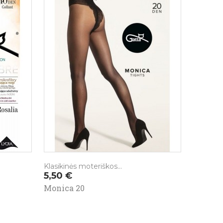
Klasikinės moteriškos...
Kaina
5,50 €
Monica 20