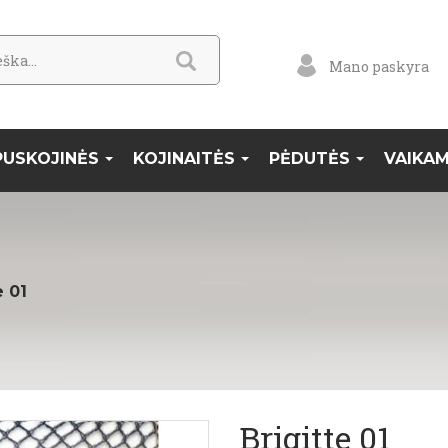
Mano paskyra
PUSKOJINĖS
KOJINAITĖS
PĖDUTĖS
VAIKA
e 01
Brigitte 01