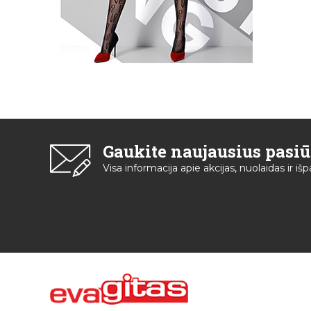
Gaukite naujausius pasi
Visa informacija apie akcijas, nuolaidas ir i