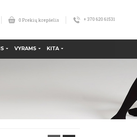
+ 370 620 61531
0
Prekių krepšelis
MS
VYRAMS
KITA