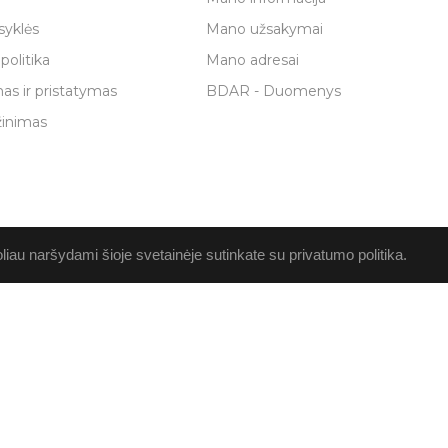
syklės
Mano užsakymai
politika
Mano adresai
as ir pristatymas
BDAR - Duomenys
žinimas
au naršydami šioje svetainėje sutinkate su privatumo politika.