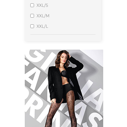
Lady Kama
XXL/S
Sisi
XXL/M
Wola
XXL/L
Mona
Mura