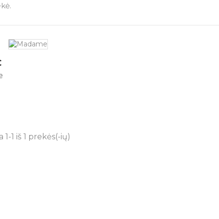
ekė.
€
e
-1 iš 1 prekės(-ių)