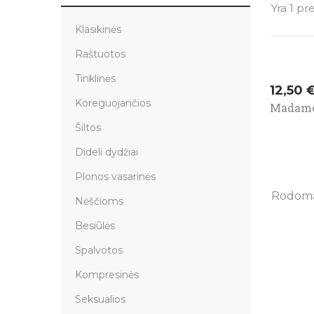
Yra 1 pr
Klasikinės
Raštuotos
Tinklinės
Kaina
12,50 
Koreguojančios
Madam
Šiltos
Dideli dydžiai
Plonos vasarinės
Rodoma 1
Nėščioms
Besiūlės
Spalvotos
Kompresinės
Seksualios