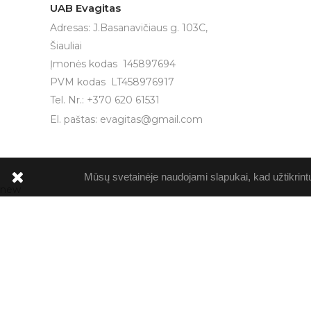
UAB Evagitas
Adresas: J.Basanavičiaus g. 103C,
Šiauliai
Įmonės kodas 145897694
PVM kodas LT458976917
Tel. Nr.: +370 620 61531
El. paštas:
evagitas@gmail.com
Mūsų svetainėje naudojami slapukai, kad užtikrint
new