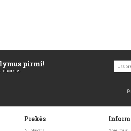
ūlymus pirmi!
špardavimus
P
Prekės
Inform
Nuolaidos
Apie mus