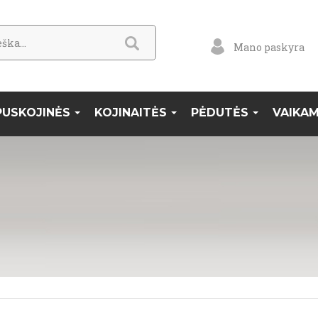
Mano paskyra
PUSKOJINĖS
KOJINAITĖS
PĖDUTĖS
VAIKA