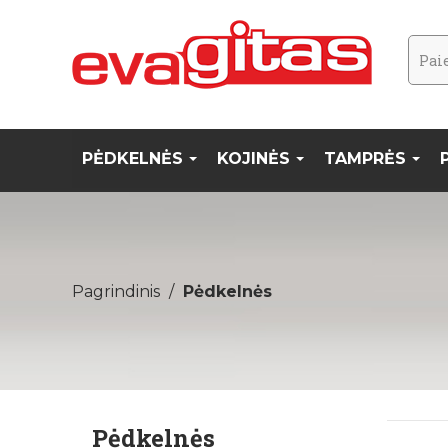
PĖDKELNĖS
KOJINĖS
TAMPRĖS
Pagrindinis
Pėdkelnės
Pėdkelnės