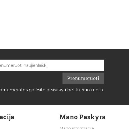
renumeratos galėsite atsisakyti bet kuriuo metu.
acija
Mano Paskyra
Mano informacija