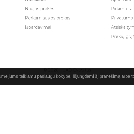
Naujos prekės
Pirkimo tai
Perkamiausios prekės
Privatumo 
Išpardavimai
Atsiskaitym
Prekių grą
© 2026 - UAB Evagitas
ume jums teikiamų paslaugų kokybę. Išjungdami šį pranešimą arba toli