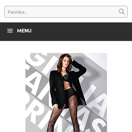
MENU
Gamintojai
Fiore
Dydis
universalus
Pagal denus
15-20 den