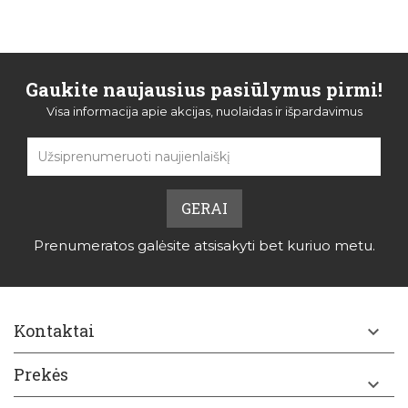
Gaukite naujausius pasiūlymus pirmi!
Visa informacija apie akcijas, nuolaidas ir išpardavimus
Prenumeratos galėsite atsisakyti bet kuriuo metu.
Kontaktai

Prekės
