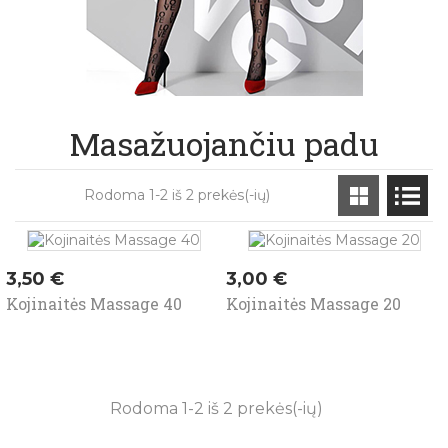
40 den
Masažuojančiu padu
Rodoma 1-2 iš 2 prekės(-ių)
Kaina
Kaina
3,50 €
3,00 €
Kojinaitės Massage 40
Kojinaitės Massage 20
Rodoma 1-2 iš 2 prekės(-ių)