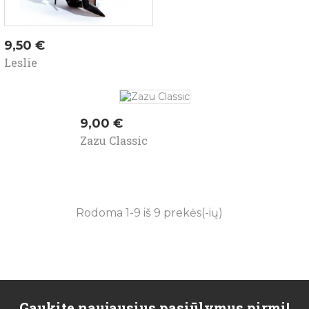
Kaina
9,50 €
Leslie
Kaina
9,00 €
Zazu Classic
Rodoma 1-9 iš 9 prekės(-ių)
Gaukite naujausius pasiūlymus pirmi!