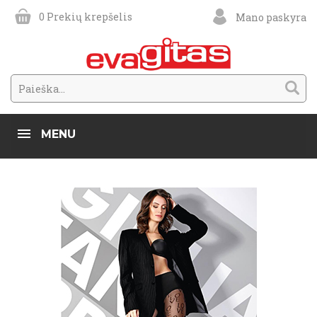
0
Prekių krepšelis
Mano paskyra
MENU
Gamintojai
Gatta
Marilyn
Annes