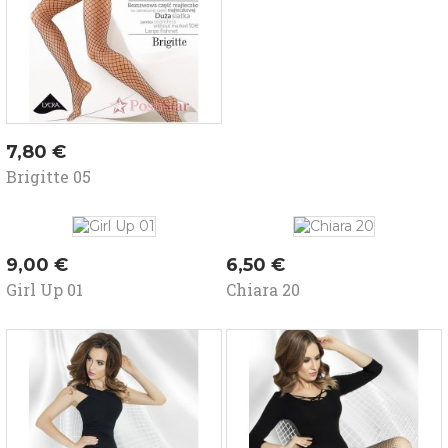
Kaina
7,80 €
Brigitte 05
Kaina
Kaina
9,00 €
6,50 €
Girl Up 01
Chiara 20