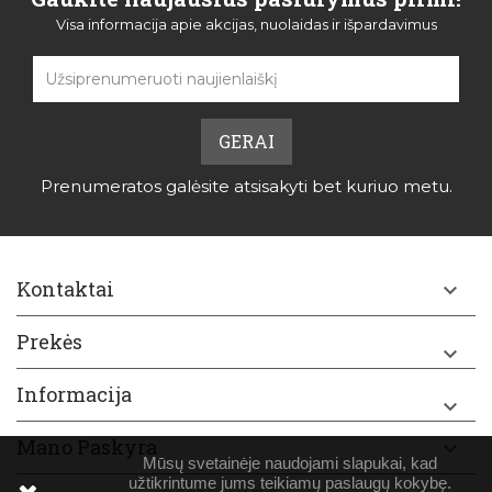
Visa informacija apie akcijas, nuolaidas ir išpardavimus
Prenumeratos galėsite atsisakyti bet kuriuo metu.
Kontaktai

Prekės

Informacija

Mano Paskyra

Mūsų svetainėje naudojami slapukai, kad
užtikrintume jums teikiamų paslaugų kokybę.