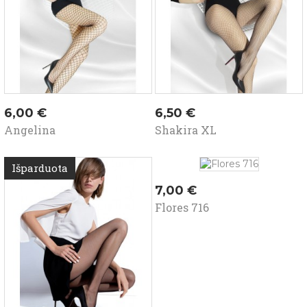
Kaina
Kaina
6,00 €
6,50 €
Angelina
Shakira XL
Išparduota
Kaina
7,00 €
Flores 716