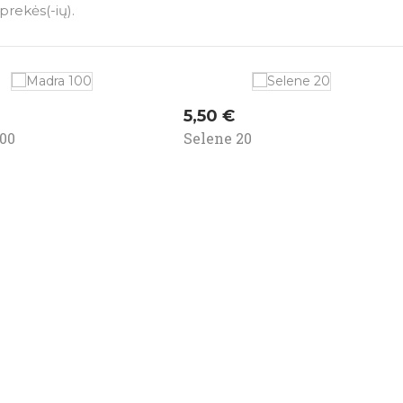
prekės(-ių).
Kaina
5,50 €
00
Selene 20