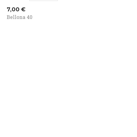
Kaina
7,00 €
Bellona 40