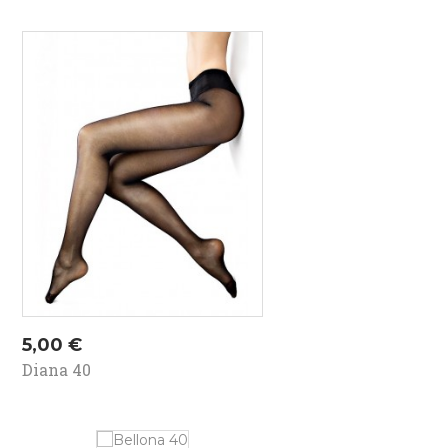
Kaina
5,00 €
Diana 40