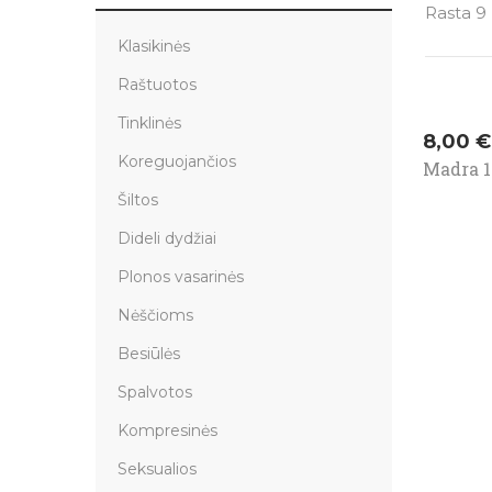
Rasta 9 
Klasikinės
Raštuotos
Tinklinės
Kaina
8,00 €
Koreguojančios
Madra 1
Šiltos
Dideli dydžiai
Plonos vasarinės
Nėščioms
Besiūlės
Spalvotos
Kompresinės
Seksualios