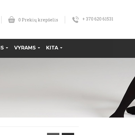
+ 370 620 61531
0
Prekių krepšelis
MS
VYRAMS
KITA