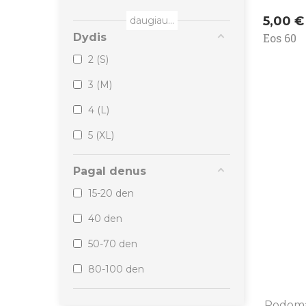
Knittex
Kaina
5,00 €
daugiau...
Eos 60
Dydis
Lady Kama
2 (S)
Sisi
3 (M)
Wola
4 (L)
Mona
5 (XL)
Mura
Pagal denus
15-20 den
40 den
50-70 den
80-100 den
Rodoma 