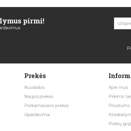
ūlymus pirmi!
špardavimus
P
Prekės
Inform
Nuolaidos
Apie mus
Naujos prekės
Pirkimo tai
Perkamiausios prekės
Privatumo 
Išpardavimai
Atsiskaitym
Prekių grą