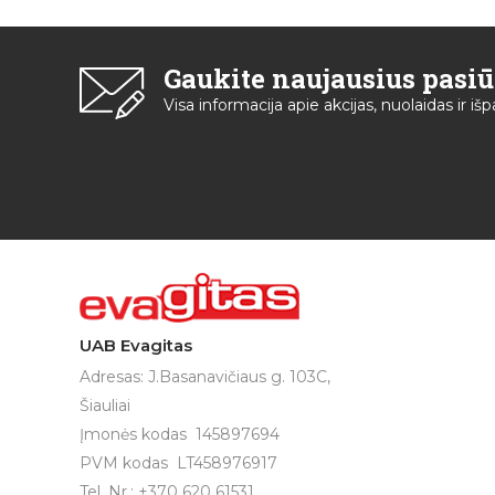
Gaukite naujausius pasi
Visa informacija apie akcijas, nuolaidas ir i
UAB Evagitas
Adresas: J.Basanavičiaus g. 103C,
Šiauliai
Įmonės kodas 145897694
PVM kodas LT458976917
Tel. Nr.: +370 620 61531