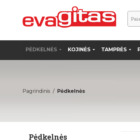
PĖDKELNĖS
KOJINĖS
TAMPRĖS
Pagrindinis
Pėdkelnės
Pėdkelnės