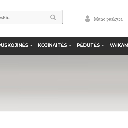
Mano paskyra
PUSKOJINĖS
KOJINAITĖS
PĖDUTĖS
VAIKA