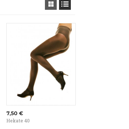
Kaina
7,50 €
Hekate 40