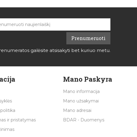
renumeratos galėsite atsisakyti bet kuriuo metu.
acija
Mano Paskyra
Mano informacija
syklės
Mano užsakymai
politika
Mano adresai
as ir pristatymas
BDAR - Duomenys
žinimas