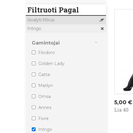
Filtruoti Pagal
Išvalyti filtrus
Intrigo
Gamintojai
Filodoro
Golden Lady
Gatta
Marilyn
Omsa
Kaina
5,00 €
Annes
Lia 40
Fiore
Intrigo