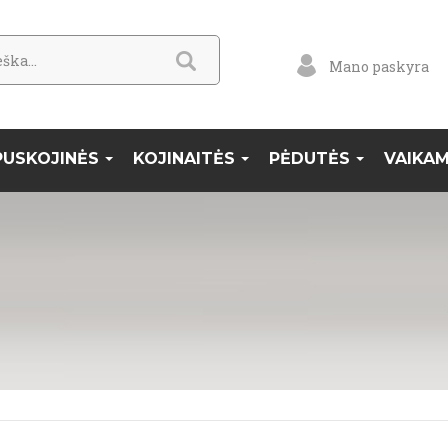
Mano paskyra
PUSKOJINĖS
KOJINAITĖS
PĖDUTĖS
VAIKA