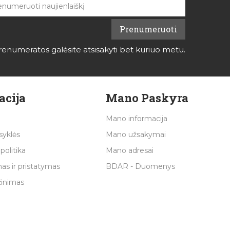
renumeratos galėsite atsisakyti bet kuriuo metu.
acija
Mano Paskyra
Mano informacija
syklės
Mano užsakymai
politika
Mano adresai
as ir pristatymas
BDAR - Duomenys
žinimas