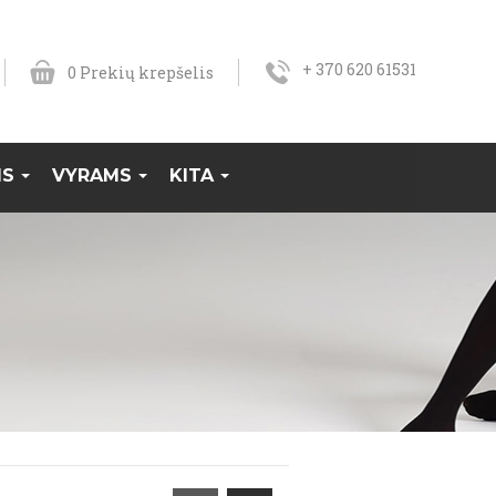
+ 370 620 61531
0
Prekių krepšelis
MS
VYRAMS
KITA