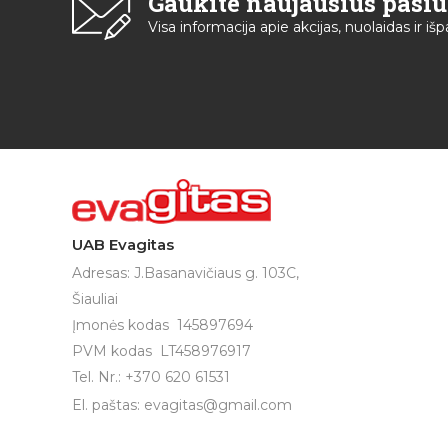
Gaukite naujausius pasi
Visa informacija apie akcijas, nuolaidas ir i
UAB Evagitas
Adresas: J.Basanavičiaus g. 103C,
Šiauliai
Įmonės kodas 145897694
PVM kodas LT458976917
Tel. Nr.: +370 620 61531
El. paštas:
evagitas@gmail.com