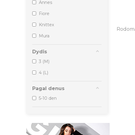
Annes
Fiore
Knittex
Rodoma 1
Mura
Dydis
3 (M)
4 (L)
Pagal denus
5-10 den