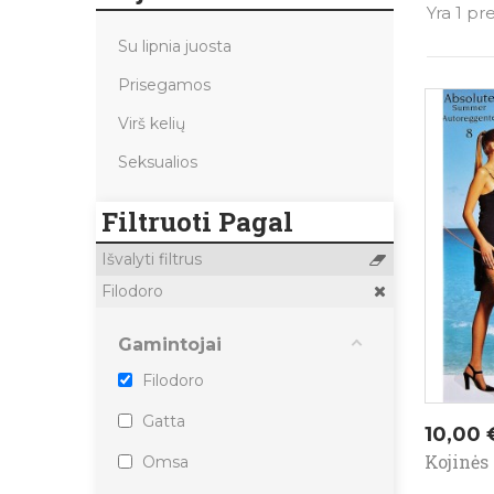
Yra 1 pr
Su lipnia juosta
Prisegamos
Virš kelių
Seksualios
Filtruoti Pagal
Išvalyti filtrus
Filodoro
Gamintojai
Filodoro
Gatta
Kaina
10,00 
Kojinės
Omsa