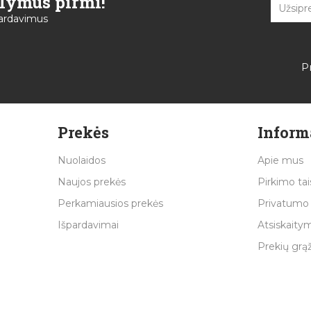
ūlymus pirmi!
špardavimus
P
Prekės
Inform
Nuolaidos
Apie mus
Naujos prekės
Pirkimo tai
Perkamiausios prekės
Privatumo 
Išpardavimai
Atsiskaitym
Prekių grą