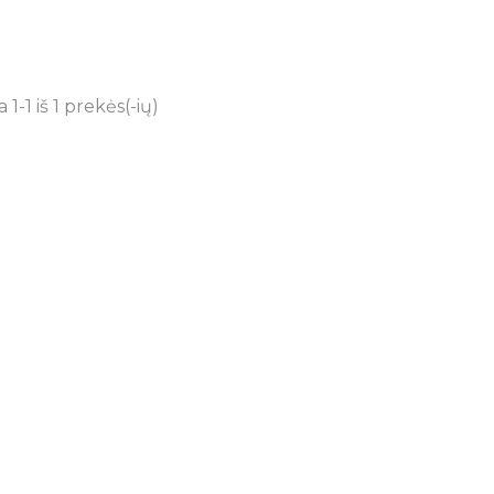
-1 iš 1 prekės(-ių)