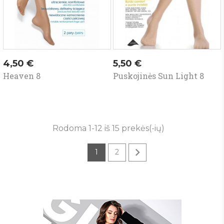
Kaina
Kaina
4,50 €
5,50 €
Heaven 8
Puskojinės Sun Light 8
Rodoma 1-12 iš 15 prekės(-ių)

1
2