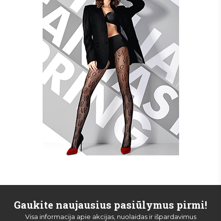
Gaukite naujausius pasiūlymus pirmi!
Visa informacija apie akcijas, nuolaidas ir išpardavimus