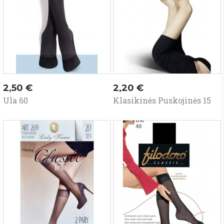
Kaina
Kaina
2,50 €
2,20 €
Ula 60
Klasikinės Puskojinės 15