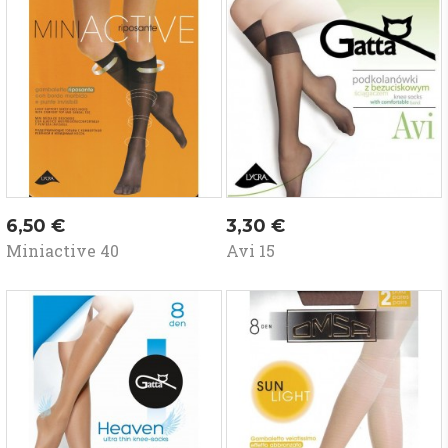
Kaina
Kaina
6,50 €
3,30 €
Miniactive 40
Avi 15