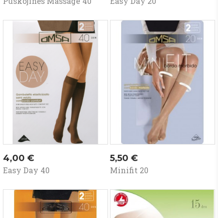
Puskojinės Massage 40
Easy Day 20
Kaina
Kaina
4,00 €
5,50 €
Easy Day 40
Minifit 20