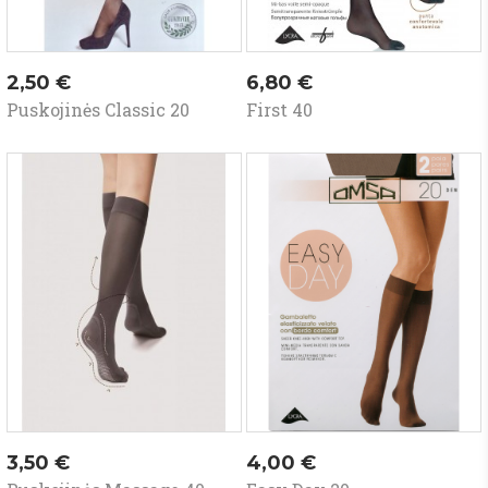
Kaina
Kaina
2,50 €
6,80 €
Puskojinės Classic 20
First 40
Kaina
Kaina
3,50 €
4,00 €