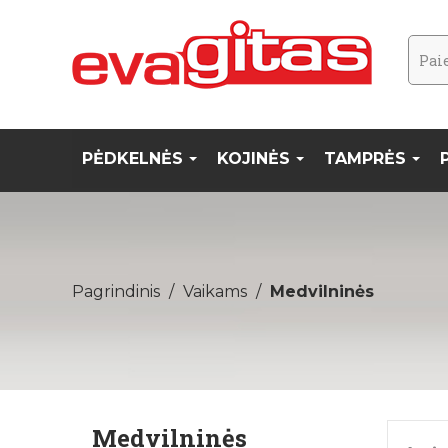
PĖDKELNĖS
KOJINĖS
TAMPRĖS
Pagrindinis
Vaikams
Medvilninės
Medvilninės