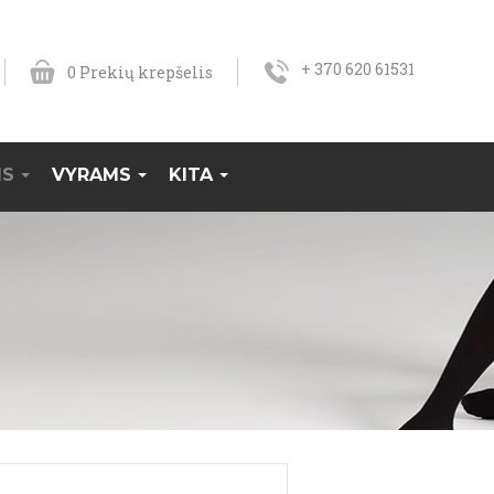
+ 370 620 61531
0
Prekių krepšelis
MS
VYRAMS
KITA