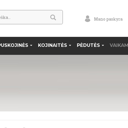
Mano paskyra
PUSKOJINĖS
KOJINAITĖS
PĖDUTĖS
VAIKA