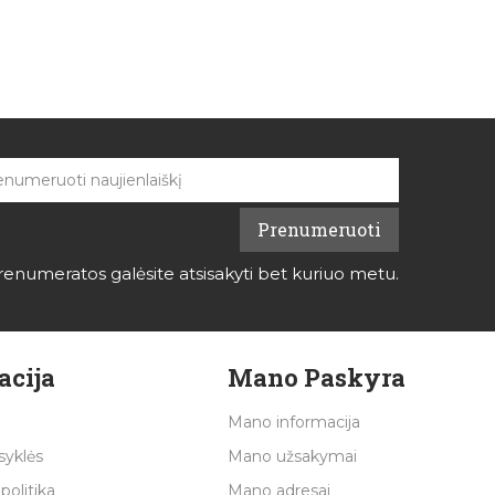
renumeratos galėsite atsisakyti bet kuriuo metu.
acija
Mano Paskyra
Mano informacija
syklės
Mano užsakymai
politika
Mano adresai