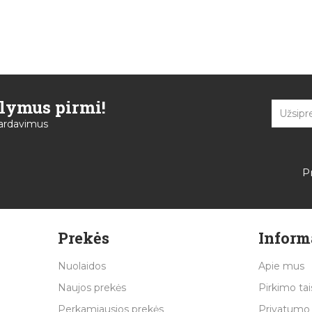
ūlymus pirmi!
špardavimus
P
Prekės
Inform
Nuolaidos
Apie mus
Naujos prekės
Pirkimo tai
Perkamiausios prekės
Privatumo 