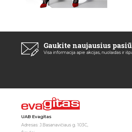
Gaukite naujausius pasi
Visa informacija apie akcijas, nuolaidas ir i
UAB Evagitas
Adresas: J.Basanavičiaus g. 103C,