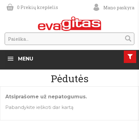
0
Prekių krepšelis
Mano paskyra
MENU
Pėdutės
Atsiprašome už nepatogumus.
Pabandykite ieškoti dar kartą