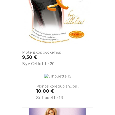
Moteriškos pėdkelnės...
Kaina
9,50 €
Bye Cellulite 20
Plonos koreguojančios...
Kaina
10,00 €
Silhouette 15