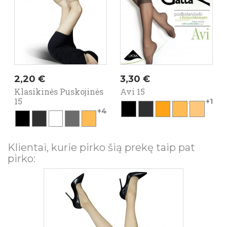
Kaina
Kaina
2,20 €
3,30 €
Klasikinės Puskojinės
Avi 15
15
1
+1
juoda
grafit
beige
golden
daino
+4
juoda
grafit
fumo
grigio
golden
Klientai, kurie pirko šią prekę taip pat
pirko: