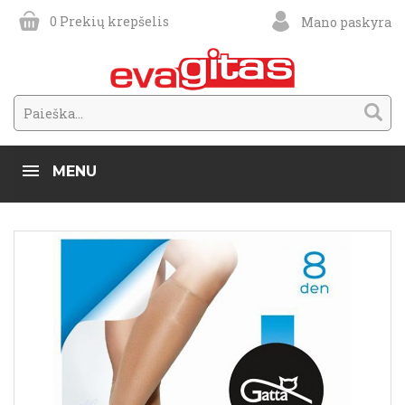
0
Prekių krepšelis
Mano paskyra
MENU