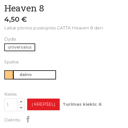
Heaven 8
4,50 €
Labai plonos puskojinės GATTA Heaven 8 den
Dydis
universalus
Spalva
daino
Kiekis
Turimas kiekis: 6
Į KREPŠELĮ
Dalintis