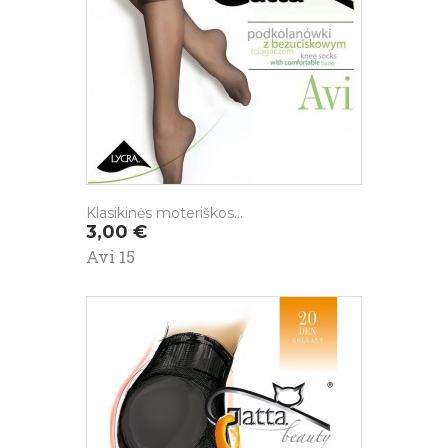
Klasikinės moteriškos...
Kaina
3,00 €
Avi 15