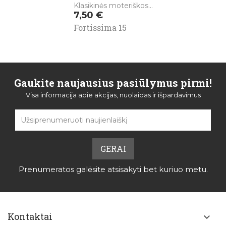
Klasikinės moteriškos...
Kaina
7,50 €
Fortissima 15
Gaukite naujausius pasiūlymus pirmi!
Visa informacija apie akcijas, nuolaidas ir išpardavimus
Prenumeratos galėsite atsisakyti bet kuriuo metu.
Kontaktai
