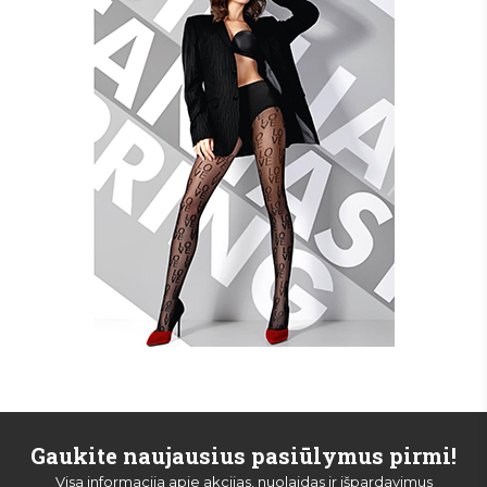
Gaukite naujausius pasiūlymus pirmi!
Visa informacija apie akcijas, nuolaidas ir išpardavimus