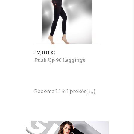
Kaina
17,00 €
Push Up 90 Leggings
Rodoma 1-1 iš 1 prekės(-ių)