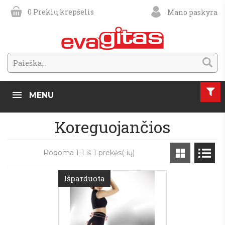
0
Prekių krepšelis
Mano paskyra
MENU
Koreguojančios
Rodoma 1-1 iš 1 prekės(-ių)
Išparduota