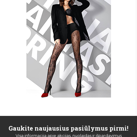
Gaukite naujausius pasiūlymus pirmi!
Visa informacija apie akcijas, nuolaidas ir išpardavimus