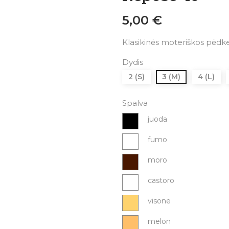
5,00 €
Klasikinės moteriškos pė
Dydis
2 (S)
3 (M)
4 (L)
Spalva
juoda
fumo
moro
castoro
visone
melon