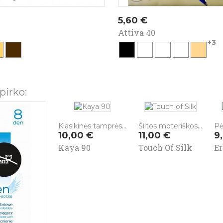
Kaina
5,60 €
Attiva 40
+3
one
caffe
juoda
fumo
marone
castoro
caramell
pirko:
Klasikinės tamprės...
Šiltos moteriškos...
Pė
Kaina
Kaina
K
10,00 €
11,00 €
9
Kaya 90
Touch Of Silk
Er