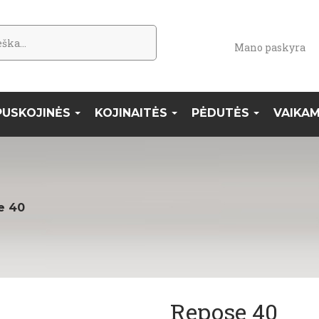
Mano paskyra
PUSKOJINĖS
KOJINAITĖS
PĖDUTĖS
VAIKA
e 40
Repose 40