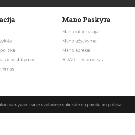
acija
Mano Paskyra
Mano informacija
syklės
Mano užsakymai
politika
Mano adresai
as ir pristatymas
BDAR - Duomenys
žinimas
au naršydami šioje svetainėje sutinkate su privatumo politika.