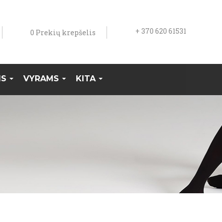
+ 370 620 61531
0
Prekių krepšelis
MS
VYRAMS
KITA