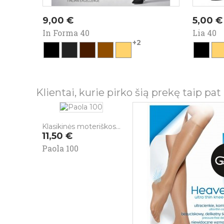
Kaina
Kaina
9,00 €
5,00 €
In Forma 40
Lia 40
+2
juoda
asfalto
ebano
nocciola
visone
juoda
vis
Klientai, kurie pirko šią prekę taip pat 
Klasikinės moteriškos...
Kaina
11,50 €
Paola 100