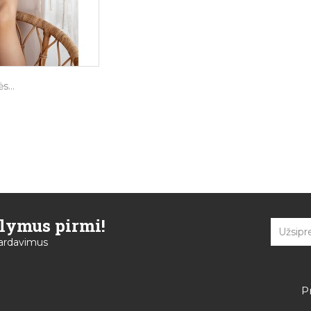
s...
ūlymus pirmi!
špardavimus
P