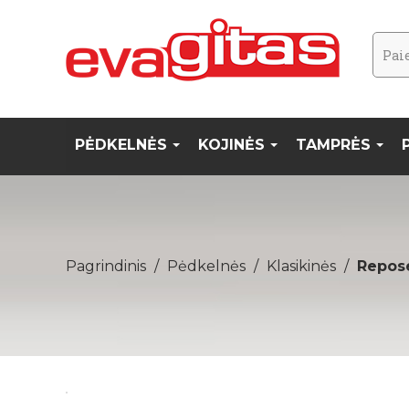
PĖDKELNĖS
KOJINĖS
TAMPRĖS
Pagrindinis
Pėdkelnės
Klasikinės
Repos