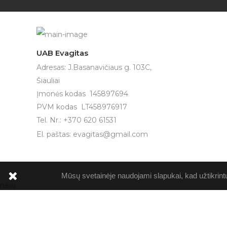
UAB Evagitas
Adresas: J.Basanavičiaus g. 103C,
Šiauliai
Įmonės kodas 145897694
PVM kodas LT458976917
Tel. Nr.: +370 620 61531
El. paštas:
evagitas@gmail.com
Mūsų svetainėje naudojami slapukai, kad užtikrint
new