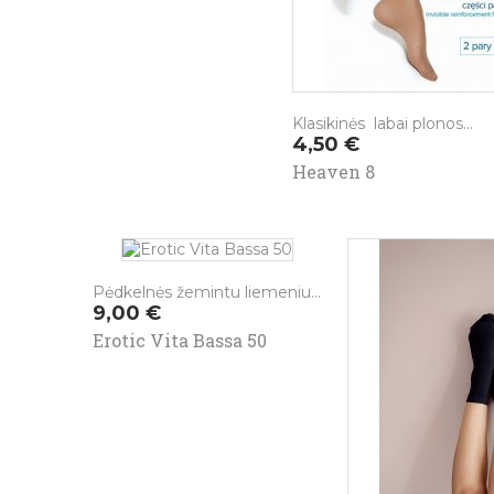
Klasikinės labai plonos...
Kaina
4,50 €
Heaven 8
Pėdkelnės žemintu liemeniu...
Kaina
9,00 €
Erotic Vita Bassa 50