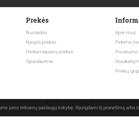
Prekės
Inform
Nuolaidos
Apie mus
Naujos prekės
Pirkimo tai
Perkamiausios prekės
Privatumo 
Išpardavimai
Atsiskaitym
Prekių grą
© 2026 - UAB Evagitas
ume jums teikiamų paslaugų kokybę. Išjungdami šį pranešimą arba toli