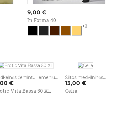
Kaina
Kaina
9,00 €
5,00 
In Forma 40
Lia 40
+2
o
juoda
asfalto
ebano
nocciola
visone
juoda
vi
dkelnės žemintu liemeniu...
Šiltos medvilninės...
aina
Kaina
,00 €
13,00 €
otic Vita Bassa 50 XL
Celia