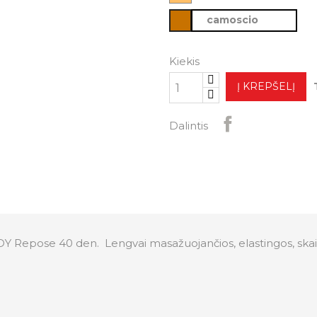
camoscio
Kiekis
Į KREPŠELĮ
Dalintis
epose 40 den. Lengvai masažuojančios, elastingos, skaidrios,