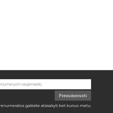
renumeratos galėsite atsisakyti bet kuriuo metu.