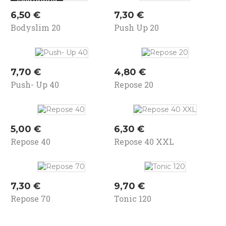
Kaina
Kaina
6,50 €
7,30 €
Bodyslim 20
Push Up 20
Kaina
Kaina
7,70 €
4,80 €
Push- Up 40
Repose 20
Kaina
Kaina
5,00 €
6,30 €
Repose 40
Repose 40 XXL
Kaina
Kaina
7,30 €
9,70 €
Repose 70
Tonic 120