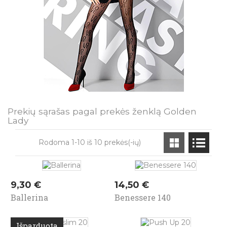
Prekių sąrašas pagal prekės ženklą Golden
Lady
Rodoma 1-10 iš 10 prekės(-ių)
Kaina
Kaina
9,30 €
14,50 €
Ballerina
Benessere 140
Išparduota