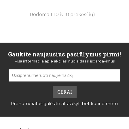
Rodoma 1-10 iš 10 prekės(-ių)
Gaukite naujausius pasiūlymus pirmi!
Visa informacija apie akcijas, nuolaidas ir išpardavimus
Prenumeratos galėsite atsisakyti bet kuriuo metu.