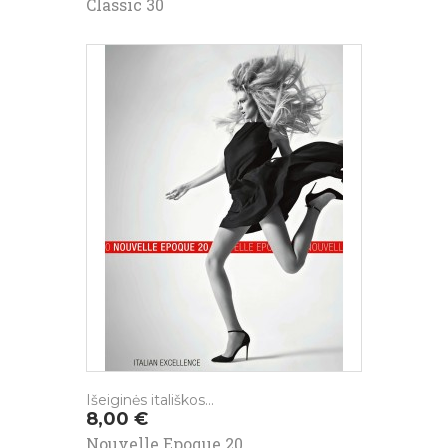
Classic 30
Išeiginės itališkos...
Kaina
8,00 €
Nouvelle Epoque 20