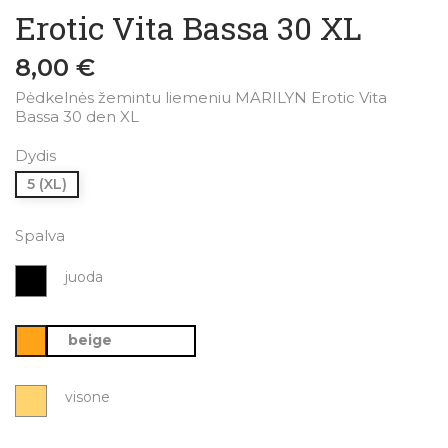
Erotic Vita Bassa 30 XL
8,00 €
Pėdkelnės žemintu liemeniu MARILYN Erotic Vita
Bassa 30 den XL
Dydis
5 (XL)
Spalva
juoda
beige
visone