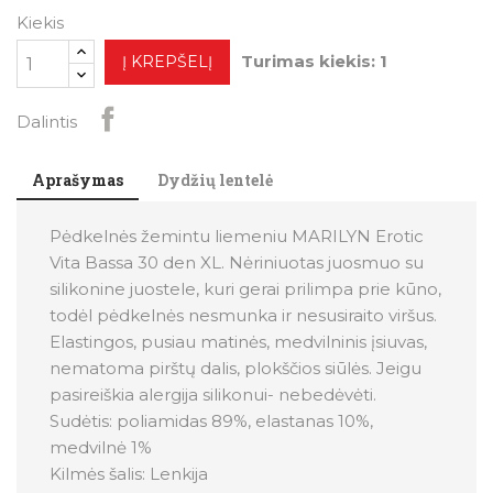
Kiekis
Turimas kiekis: 1
Į KREPŠELĮ
Dalintis
Aprašymas
Dydžių lentelė
Pėdkelnės žemintu liemeniu MARILYN Erotic
Vita Bassa 30 den XL. Nėriniuotas juosmuo su
silikonine juostele, kuri gerai prilimpa prie kūno,
todėl pėdkelnės nesmunka ir nesusiraito viršus.
Elastingos, pusiau matinės, medvilninis įsiuvas,
nematoma pirštų dalis, plokščios siūlės. Jeigu
pasireiškia alergija silikonui- nebedėvėti.
Sudėtis: poliamidas 89%, elastanas 10%,
medvilnė 1%
Kilmės šalis: Lenkija