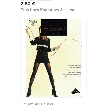
Kaina
2,80 €
Tinklinės Kojinaitės Jessica
Elegantiškos, pusiau...