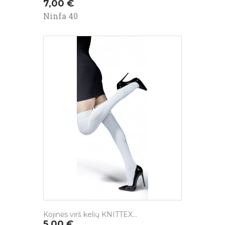
Kaina
7,00 €
Ninfa 40
Kojinės virš kelių KNITTEX...
Kaina
5,00 €