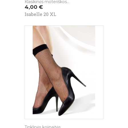
Klasikinės moteriškos...
Kaina
4,00 €
Isabelle 20 XL
Tinklinės kojinaitės...