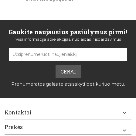
Gaukite naujausius pasiūlymus pirmi!
Visa informacija apie akcijas, nuolaidas ir išpardavimus
Prenumeratos galėsite atsisakyti bet kuriuo metu.
Kontaktai

Prekės
